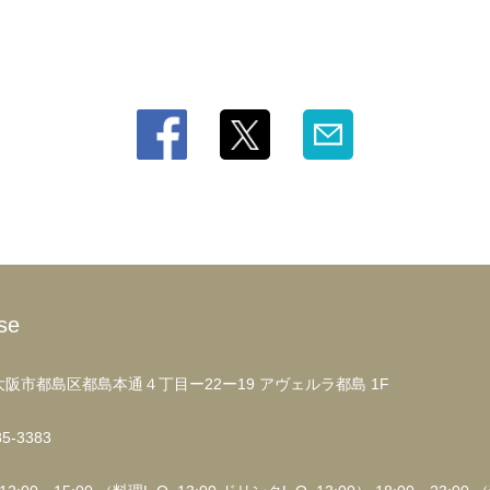
se
阪市都島区都島本通４丁目ー22ー19 アヴェルラ都島 1F
85-3383