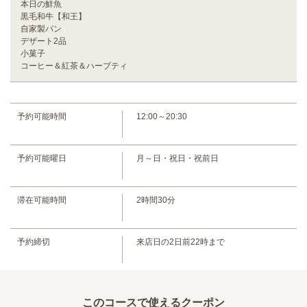
本日の鮮魚
黒毛和牛【和王】
自家製パン
デザート2品
小菓子
コーヒー＆紅茶＆ハーブティ
この店舗情報をシェアする
予約可能時間
12:00～20:30
【プレミアムペアリングコース】 （9/1～）※価格改正 |
予約可能曜日
月～日・祝日・祝前日
Chef Okazaki cuisine francaise
大阪府大阪市都島区都島本通４丁目ー22ー19 アヴェルラ都島 1F
https://chef-okazaki.owst.jp/courses/208142241
滞在可能時間
2時間30分
お店情報をコピー
予約締切
来店日の2日前22時まで
このコースで使えるクーポン