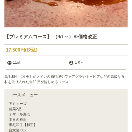
【プレミアムコース】 （9/1～）※価格改正
17,500円
(税込)
11品
1名
～
黒毛和牛【和王】がメインの肉料理やフォアグラやキャビアなどの高級な食
材を取り入れた全11品が愉しめるコース
コースメニュー
アミューズ
前菜2品
オマール海老
本日の鮮魚
黒毛和牛【和王】
自家製パン