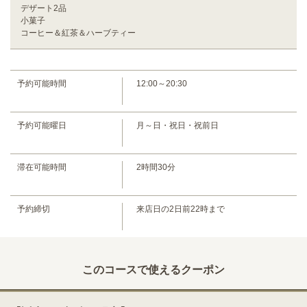
デザート2品
小菓子
コーヒー＆紅茶＆ハーブティー
予約可能時間
12:00～20:30
この店舗情報をシェアする
予約可能曜日
月～日・祝日・祝前日
【プレミアムコース】 （9/1～）※価格改正 | Chef Okazaki
cuisine francaise
大阪府大阪市都島区都島本通４丁目ー22ー19 アヴェルラ都島 1F
滞在可能時間
2時間30分
https://chef-okazaki.owst.jp/courses/207924665
お店情報をコピー
予約締切
来店日の2日前22時まで
このコースで使えるクーポン
閉じる