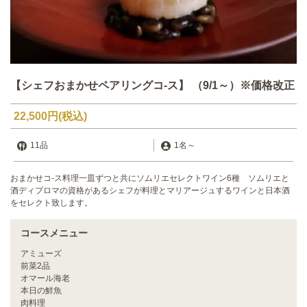
【シェフおまかせペアリングコ-ス】 （9/1～）※価格改正
22,500円
(税込)
11品
1名
～
おまかせコ-ス料理一皿ずつと共にソムリエセレクトワイン6種 ソムリエと
酒ディプロマの資格があるシェフが料理とマリアージュするワインと日本酒
をセレクト致します。
コースメニュー
アミューズ
前菜2品
オマール海老
本日の鮮魚
肉料理