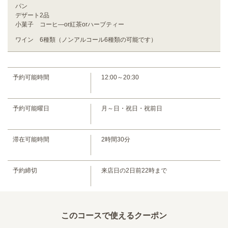
パン
デザート2品
小菓子 コーヒ―or紅茶orハーブティー
ワイン 6種類（ノンアルコール6種類の可能です）
予約可能時間
12:00～20:30
この店舗情報をシェアする
【シェフおまかせペアリングコ-ス】 （9/1～）※価格改正 |
予約可能曜日
月～日・祝日・祝前日
Chef Okazaki cuisine francaise
大阪府大阪市都島区都島本通４丁目ー22ー19 アヴェルラ都島 1F
https://chef-okazaki.owst.jp/courses/207924664
滞在可能時間
2時間30分
お店情報をコピー
予約締切
来店日の2日前22時まで
このコースで使えるクーポン